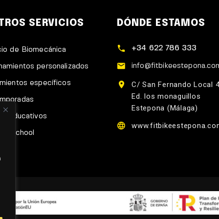
TROS SERVICIOS
DÓNDE ESTAMOS
+34 622 786 333
cio de Biomecánica
info@fitbikeestepona.co
namientos personalizados
amientos específicos
C/ San Fernando Local 
Ed. los monaguillos
emporadas
Estepona (Málaga)
res educativos
www.fitbikeestepona.c
ike-School
n