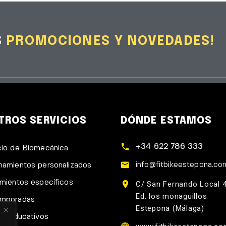
S
PROMOCIONES Y NOVEDADES!
TROS SERVICIOS
DÓNDE ESTAMOS
+34 622 786 333
cio de Biomecánica
info@fitbikeestepona.co
namientos personalizados
amientos específicos
C/ San Fernando Local 
Ed. los monaguillos
emporadas
Estepona (Málaga)
res educativos